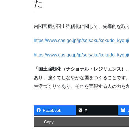
た
内閣官房が国土強靭化に関して、先導的な取り
https://www.cas.go.jp/jp/seisaku/kokud
https://www.cas.go.jp/jp/seisaku/kokud
「国土強靱化（ナショナル・レジリエンス）
あり、強くてしなやかな国をつくることです
生活づくりであり、それを実現する人の力を
Facebook
X
Copy