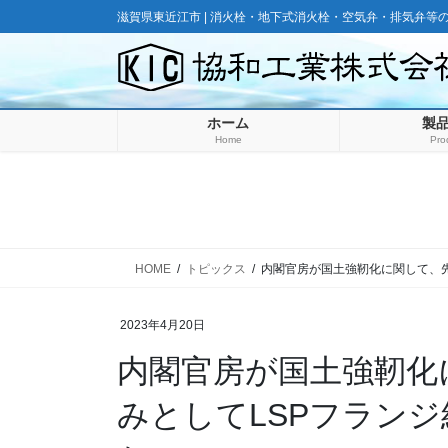
コ
ナ
滋賀県東近江市 | 消火栓・地下式消火栓・空気弁・排気弁等
ン
ビ
テ
ゲ
ン
ー
ツ
シ
ホーム
製
に
ョ
Home
Pro
移
ン
動
に
移
動
HOME
トピックス
内閣官房が国土強靭化に関して、
2023年4月20日
内閣官房が国土強靭化
みとしてLSPフラン