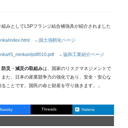
組みとしてLSPフランジ結合補強具が紹介されました
o_kyoujinka/index.html ←国土強靭化ページ
o_kyoujinka/r5_minkan/pdf/010.pdf ←協和工業紹介ページ
、防災・減災の取組み
は、国家のリスクマネジメントで
。また、日本の産業競争力の強化であり、安全・安心な
創ることです。国民の命と財産を守り抜きます。」
Threads
Bluesky
Hatena